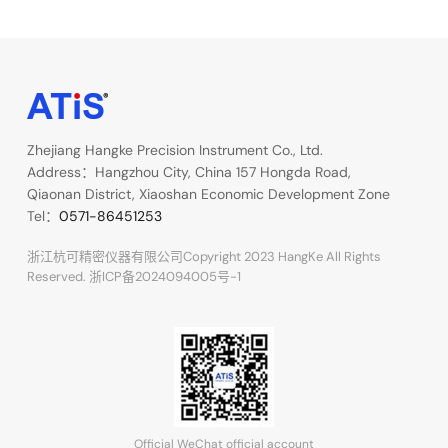
Zhejiang Hangke Precision Instrument Co., Ltd.
Address：Hangzhou City, China 157 Hongda Road,
Qiaonan District, Xiaoshan Economic Development Zone
Tel：
0571-86451253
浙江杭可精密仪器有限公司Copyright 2023 HangKe All Rights
Reserved.
浙ICP备2024094005号-1
Official WeChat official account